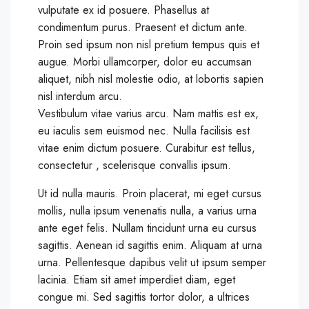
vulputate ex id posuere. Phasellus at
condimentum purus. Praesent et dictum ante.
Proin sed ipsum non nisl pretium tempus quis et
augue. Morbi ullamcorper, dolor eu accumsan
aliquet, nibh nisl molestie odio, at lobortis sapien
nisl interdum arcu.
Vestibulum vitae varius arcu. Nam mattis est ex,
eu iaculis sem euismod nec. Nulla facilisis est
vitae enim dictum posuere. Curabitur est tellus,
consectetur , scelerisque convallis ipsum.
Ut id nulla mauris. Proin placerat, mi eget cursus
mollis, nulla ipsum venenatis nulla, a varius urna
ante eget felis. Nullam tincidunt urna eu cursus
sagittis. Aenean id sagittis enim. Aliquam at urna
urna. Pellentesque dapibus velit ut ipsum semper
lacinia. Etiam sit amet imperdiet diam, eget
congue mi. Sed sagittis tortor dolor, a ultrices